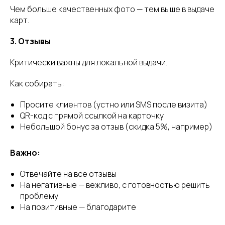
Контакты
Чем больше качественных фото — тем выше в выдаче
карт.
3. Отзывы
Санкт-Петербург, пр.
Пискаревский, д. 25А, оф. 210
Критически важны для локальной выдачи.
support@qvisor.ru
Как собирать:
+7 (800) 533-37-27
Просите клиентов (устно или SMS после визита)
QR-код с прямой ссылкой на карточку
Небольшой бонус за отзыв (скидка 5%, например)
Поддержка
Важно:
Отвечайте на все отзывы
На негативные — вежливо, с готовностью решить
Написать в поддержку
проблему
На позитивные — благодарите
Официальный телеграм-
канал с новостями