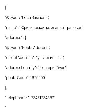
{
"@type": "LocalBusiness",
"name": "Юридическая компания Правовед",
"address": {
"@type": "PostalAddress",
"streetAddress": "ул. Ленина, 25",
"addressLocality": "Екатеринбург",
"postalCode": "620000"
},
"telephone": "+73431234567"