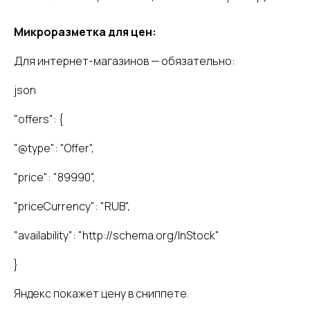
Микроразметка для цен:
Для интернет-магазинов — обязательно:
json
"offers": {
"@type": "Offer",
"price": "89990",
"priceCurrency": "RUB",
"availability": "http://schema.org/InStock"
}
Яндекс покажет цену в сниппете.