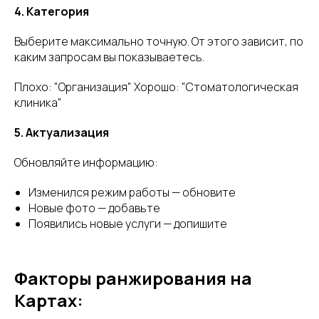
4. Категория
Выберите максимально точную. От этого зависит, по
Реквизиты
каким запросам вы показываетесь.
Плохо: "Организация" Хорошо: "Стоматологическая
клиника"
QVISOR
− зарегистрировано в
Роспатент
5. Актуализация
ООО "Альфавижн"
Обновляйте информацию:
ИНН
7814853508
Изменился режим работы — обновите
Санкт-Петербург, Санкт-
Принимаем оплату
Новые фото — добавьте
Петербург, пр. Пискаревский, д.
Появились новые услуги — допишите
25А, оф. 210
Факторы ранжирования на
Картах: