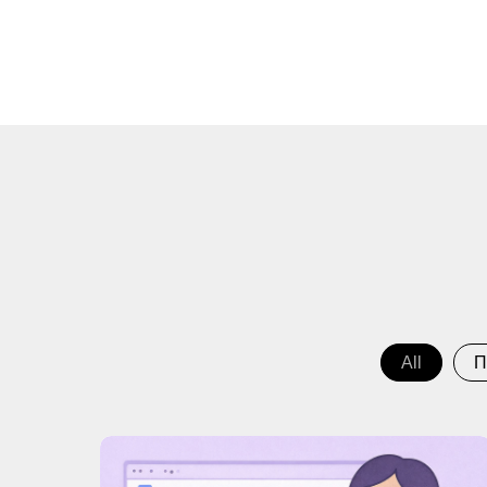
All
П