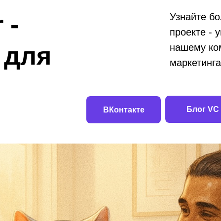
 -
Узнайте бо
проекте - 
 для
нашему ко
маркетинга
Блог VC
ВКонтакте